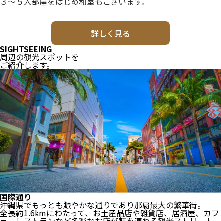
３～５人部屋をはじめ和室もございます。
詳しく見る
SIGHTSEEING
周辺の観光スポットを
ご紹介します。
国際通り
沖縄県でもっとも賑やかな通りであり那覇最大の繁華街。
全長約1.6kmにわたって、お土産品店や雑貨店、居酒屋、カフ
ェ、レストランなど多彩なお店が軒を連ねる観光ストリート。