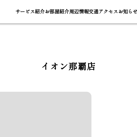
サービス
紹介
お部屋
紹介
周辺
情報
交通ア
クセス
お知ら
イオン那覇店