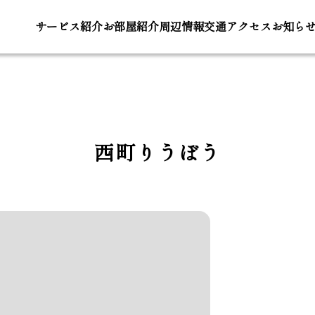
サービス
紹介
お部屋
紹介
周辺
情報
交通ア
クセス
お知ら
西町りうぼう