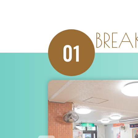
BREA
01