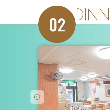
DINN
02